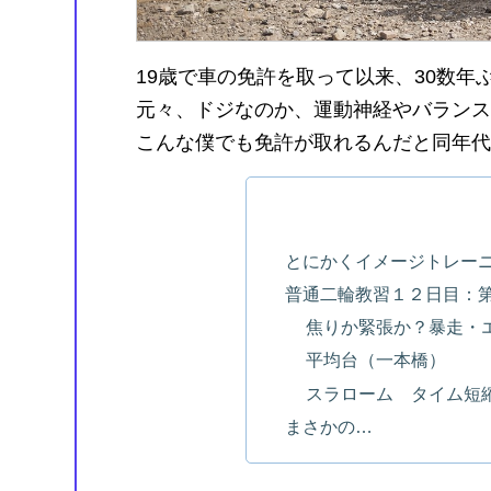
19歳で車の免許を取って以来、30数
元々、ドジなのか、運動神経やバランス
こんな僕でも免許が取れるんだと同年代
とにかくイメージトレー
普通二輪教習１２日目：
焦りか緊張か？暴走・
平均台（一本橋）
スラローム タイム短
まさかの…